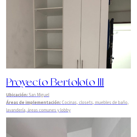
Proyecto Bertoloto III
Ubicación:
San Miguel
Áreas de implementación:
Cocinas, closets, muebles de baño,
lavandería, áreas comunes y lobby