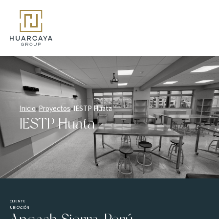
Inicio
»
Proyectos
»
IESTP Huata
IESTP Huata
CLIENTE
UBICACIÓN